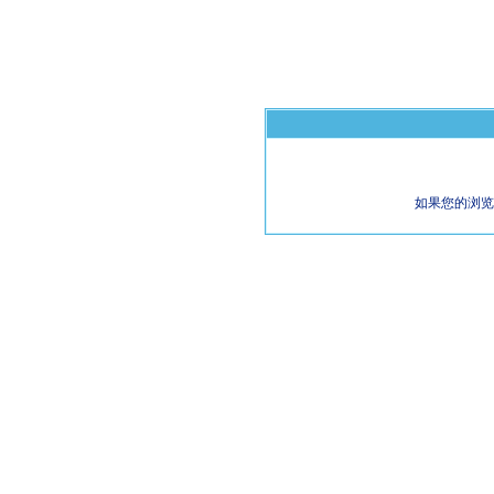
如果您的浏览