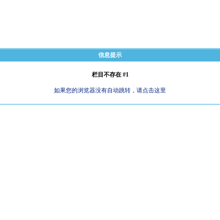
信息提示
栏目不存在 #1
如果您的浏览器没有自动跳转，请点击这里