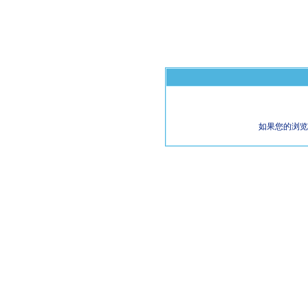
如果您的浏览