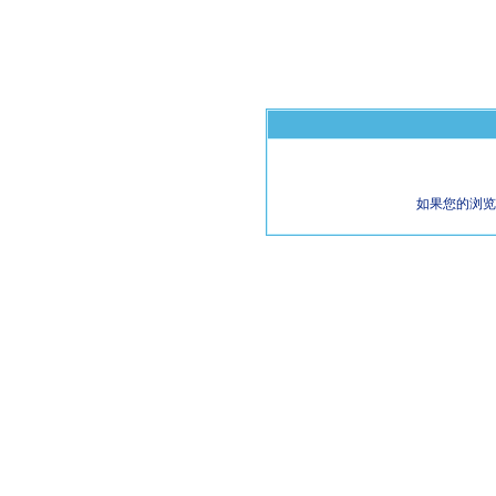
如果您的浏览