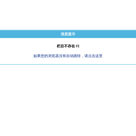
信息提示
栏目不存在 #1
如果您的浏览器没有自动跳转，请点击这里