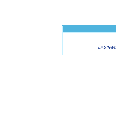
如果您的浏览