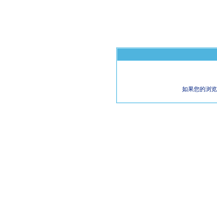
如果您的浏览