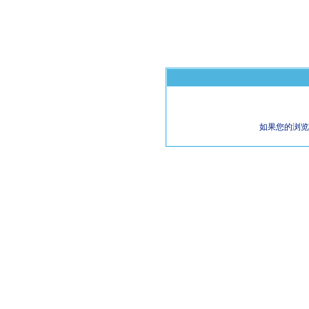
如果您的浏览