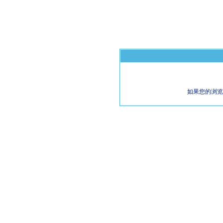
如果您的浏览