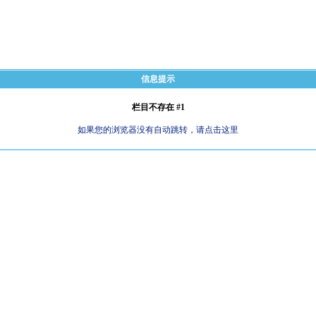
信息提示
栏目不存在 #1
如果您的浏览器没有自动跳转，请点击这里