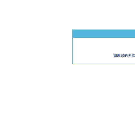
如果您的浏览