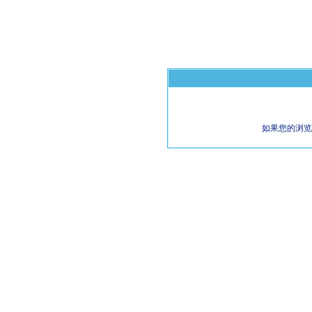
如果您的浏览