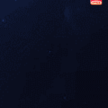
相关人员对于突发情况处理流
件打下坚实基础。
赛安全性到球员表现，再到观
先考虑人身安全，并力求最大
量。在自然环境面前，人类始
分，我们期待着赛季剩余时间