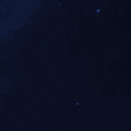
渴…
参
之一，不仅在场上展现出精湛的...
成
档经历进行详细回忆，探讨他们...