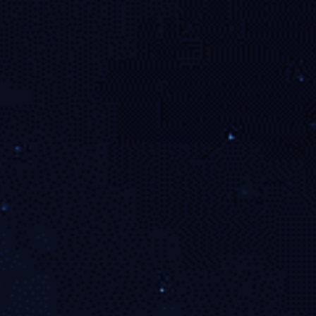
下一篇
怀特凭借场均11次抢断和13次盖帽