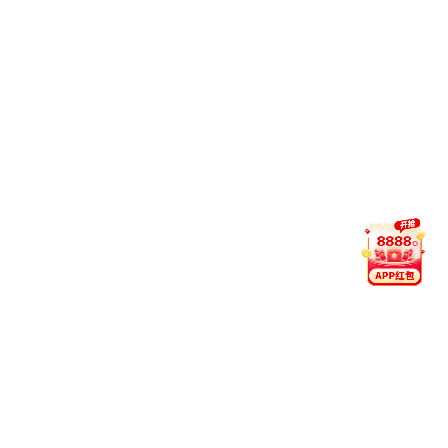
萨福诺夫坚定立场希望在拜仁展现边路实力不愿走中路
妥协
2026-07-04
46 次浏览