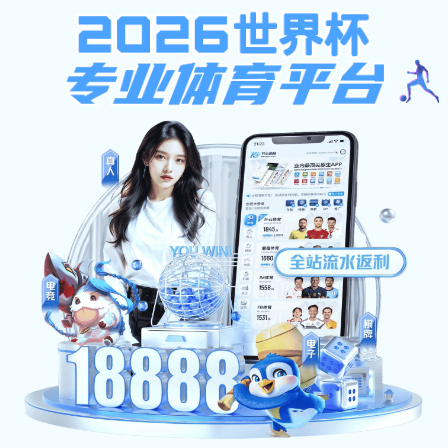
注册入口
首页
体育热点
全部
最新
热门
推荐