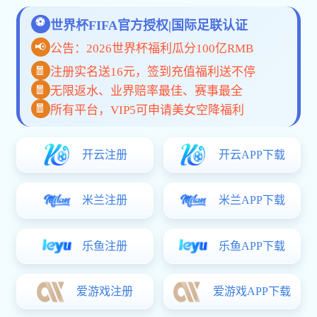
下载APP
三镇与铁人首发阵容对决四外援齐上阵
卡迪斯严鼎皓邦本宜裕亮相
2026-06-30 19:13
阅读 37 次