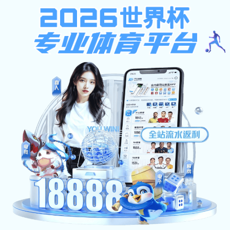
注册入口
开云KAIYUN网站
· 体育观
看更便捷
连接你的赛事视野，打造球迷专属的数字主场。
开云
kaiyun网站网页版
提供多终端支持、高清视频、 实时比
分与赛事推荐，让你随时随地畅享体育内容。
网页端入口