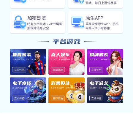
中，四名外援同时登场，无疑给比赛增添了不少悬念与激
情。他们各自代表着不同国家和地区，在球场上的默契配合
让人赞叹不已。
对于三镇来说，他们引入了知名度极高且能力突出的外援，
这使得他们在攻击端显得尤为犀利。通过灵活多变的位置移
动和精准传球，这些外援不断撕扯铁人队的防线，为本土年
轻球员提供了大量机会。而铁人队则同样依赖他们外援稳固
中场控制，通过积极拦截和组织进攻，将节奏掌握在自己手
中。
因此，从整体来看，四名外援不仅是各自球队的重要一环，
更是决定胜负的一大关键因素。他们丰富的比赛经验和高超
技艺，将成为双方争夺胜利的重要保障。
3、明星球员逐一亮相