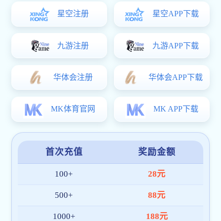
首页
体育动态
正文
在中国足球日益发展的背景下，三镇与铁人两队的对决成为
了球迷们关注的焦点。本文将详细阐述这场比赛中的首发阵
容以及四外援齐上阵的精彩表现。首先，我们会分析双方球
队的基本情况和实力对比，其次探讨四名外援在比赛中的作
用，再者将重点介绍卡迪斯、严鼎皓、邦本宜裕等球员的具
体表现，最后总结整场比赛所带来的影响与启示。这一切都
为我们呈现了一幅生动而激烈的足球盛景。
1、球队基本情况分析
三镇队作为近年来崛起的新星，凭借强大的后备力量和优秀
的战术体系，一直以来都是国内联赛中的一支劲旅。他们不
仅拥有出色的本土球员，还引进了多名高水平外援，为球队
注入了新的活力。同时，三镇队在战术执行方面非常到位，