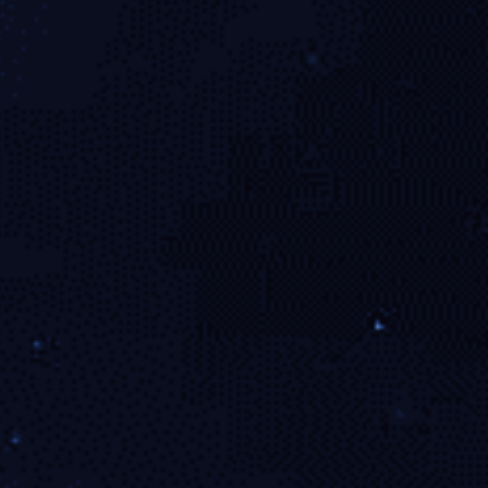
下一篇
杨瀚森分享菜鸟赛季感悟强调简洁