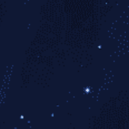
也是令人瞩目的，例如单场81分、连续10场30+得分等。这些
期实力的一种体现。而这些记录至今无人能破，这也进一步凸显
技术特点
技术特点来进行比较。科比以其出色的进攻技巧闻名，他不仅拥
在关键时刻稳住心态，以超人的意志力完成高难度投篮，这种“
代，他擅长利用速度和敏捷性来突破防线，并通过传球为队友创
面和稳定的大心脏时刻。在很多关键比赛中，亚历山大的表现仍
原因。
力也有所不同。科比是一位非常优秀的防守者，多次入选NBA
效果仍不能与科比相提并论。从这一点来看，两人在比赛中的全