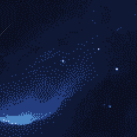
激励了一代又一代年轻人去
而对于亚历山大来说，目前
深远的文化影响，还有很长
未来值得期待的发展方向。
综上所述，在这条光辉灿烂
成果积累以及对周围世界产
在社会意义上，都很难将亚
总结：
Totaly, 科比·布莱恩
时，通过以上分析可以看出
认为“亚历山大发展更强”的
牲，是普通球员所无法理解
未来，希望更多年轻球员能