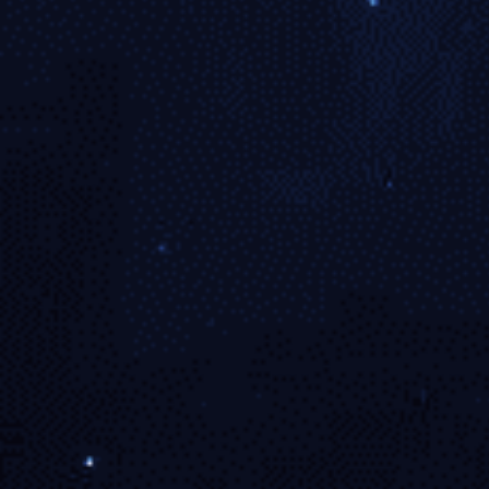
在足球世界中，球员的号码不仅仅是标
2026-07-14
于根伟坚定认为孙铭谦受伤判罚
本文主要围绕于根伟对孙铭谦受伤判罚
2026-06-26
安芬尼西蒙斯寻求高薪合同热火
在NBA的转会市场上，球员的合同问题
2026-07-24
怀特凭借场均11次抢断和13次
本篇文章围绕怀特凭借场均1.1次抢断
2026-06-23