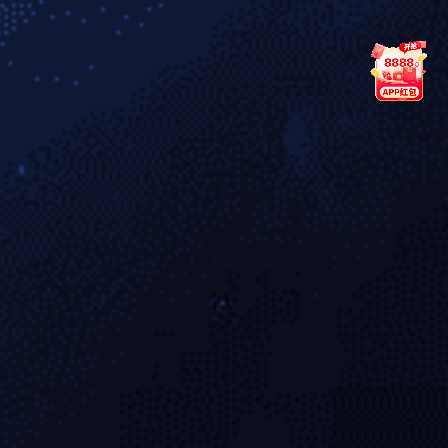
，但要想达到科比那样广泛而
受到篮球带来的正能量，也是
与天赋，更需要持久奋斗后的
来，无论是在各个层面上还是
展现出一种不可复制性，与此同
位传奇巨星。因此，对于那些
大的背后，需要付出的努力与牺
值。同时，也希望我们能够继