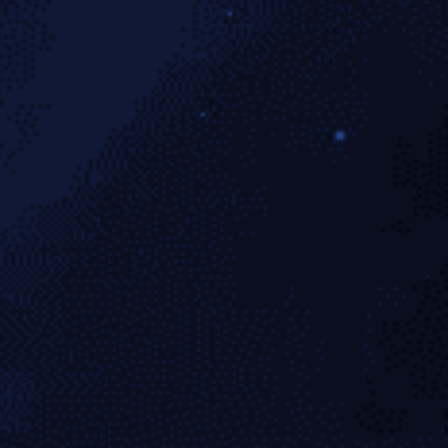
人物，为篮球事业的发展增添新的篇章！
的…
未