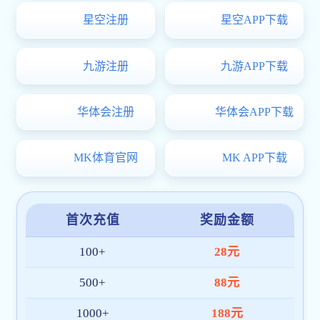
首页
体育动态
正文
在NBA季后赛的历史长河中，詹姆斯·哈登的表现一直备受关
注。然而，在其职业生涯的前17场季后赛中，哈登的战绩却
显得异常惨淡，这让他在联盟中的声誉受到了一定影响。值
得注意的是，在福斯特吹罚的近两场比赛中，哈登似乎找到
了状态，实现了逆袭。这一转变不仅令球迷感到惊喜，也引
发了媒体和评论员们对于其未来表现的热烈讨论。本文将从
四个方面详细分析哈登在季后赛初期的不顺以及在福斯特的
吹罚下如何实现逆袭成功，包括他的心理状态、球队支持、
裁判因素及战术调整等方面，为读者呈现一个全面而深入的
视角。
1、哈登的心理状态
在任何一位运动员的职业生涯中，心理状态往往是决定其发