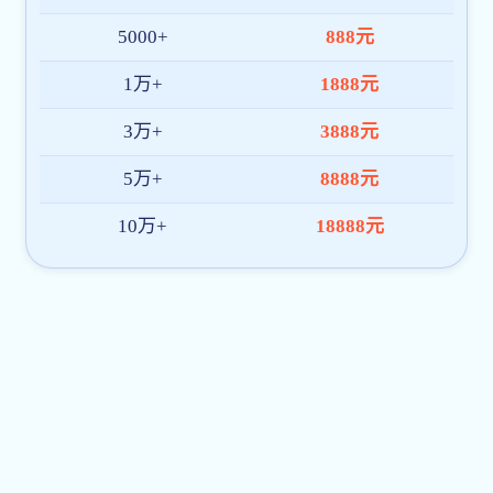
挥的重要因素。对于哈登来说，连续17场季后赛战绩不佳无
疑给他带来了巨大的心理压力。他面临着外界对他的质疑，
以及自身对胜利渴望与失败之间的强烈对比，这种心态极易
导致竞技水平下降。
此外，作为球队核心，哈登承载着更多责任。当球队处于劣
势时，他常常会感到孤立无援，这种情绪进一步加重了他的
焦虑。在面对重要比赛时，他可能会因为过度紧张而无法正
常发挥出自己的技术特点，从而影响整体表现。
不过，在福斯特执法下的近期比赛中，哈登逐渐走出了这种
负面情绪。他开始更加专注于比赛本身，而不是外界评价，
让自己能够以更轻松、更自信的姿态去迎接挑战。
2、球队整体支持力度
篮球是一项团队运动，即便是像哈登这样优秀的个人球员，