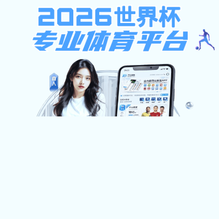
注册入口
开云KAIYUN网站
· 体育观
看更便捷
连接你的赛事视野，打造球迷专属的数字主场。
开云
kaiyun网站网页版
提供多终端支持、高清视频、 实时比
分与赛事推荐，让你随时随地畅享体育内容。
网页端入口