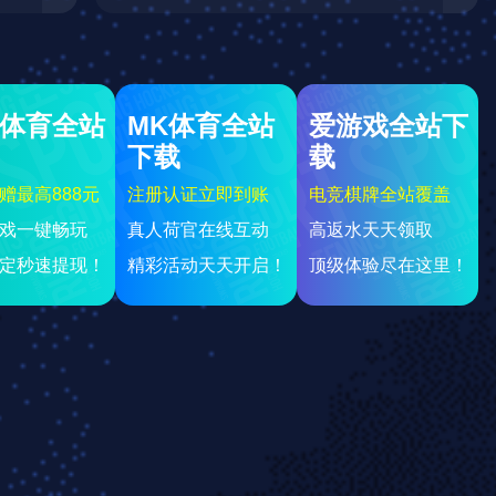
。他指出，虽然球队在防守端
的点评，包括战术安排、球员
面临的问题，以及如何在接下
性的演练，但在实际比赛中，
。这种状况不仅影响了进攻效
攻水平。
而提高团队协作能力。他希望