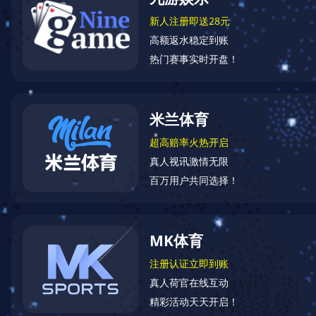
斯卢茨基赛