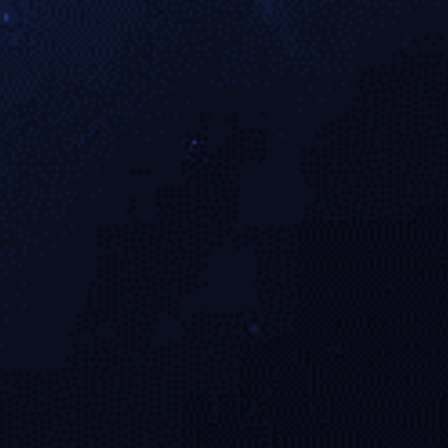
态堪忧以及对手分析欠缺等。
我们能够清晰地看出改进方
正实现团队实力上的提升。不
下一篇